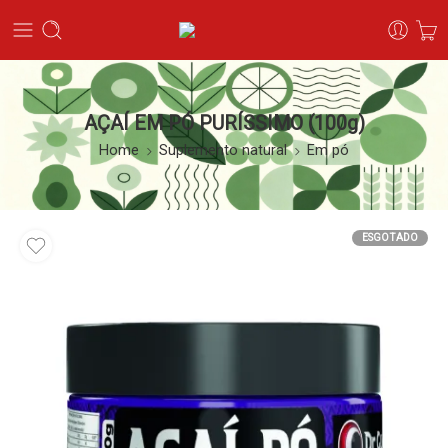
AÇAÍ EM PÓ PURÍSSIMO (100g)
Home
Suplemento natural
Em pó
ESGOTADO