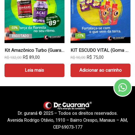
-33%
-17%
ESGOTADO
Kit Amazônico Turbo (Guaraná + Açaí)
KIT ESCUDO VITAL (Goma Cupuaçu + EnergyShot)
R$
89,00
R$
75,00
R$
132,00
R$
90,00
Leia mais
Adicionar ao carrinho
Dr. guraná © 2025 – Todos os direitos reservados.
Avenida Rodrigo Otávio, 1910 – Bairro Crespo, Manaus – AM,
CEP 69073‑177