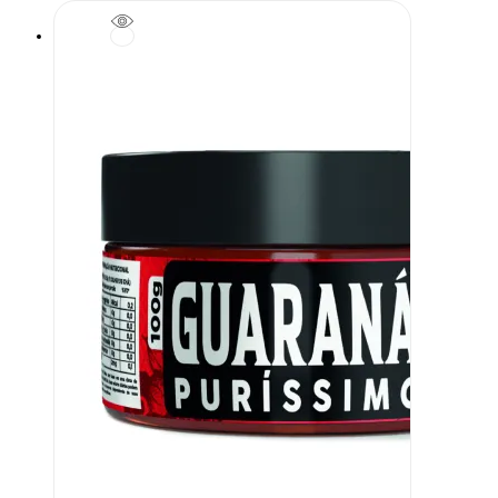
through
R$ 66,00