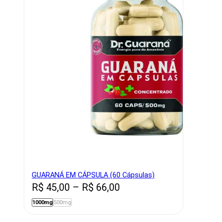
GUARANÁ EM CÁPSULA (60 Cápsulas)
Price
R$
45,00
–
R$
66,00
range:
1000mg
500mg
R$ 45,00